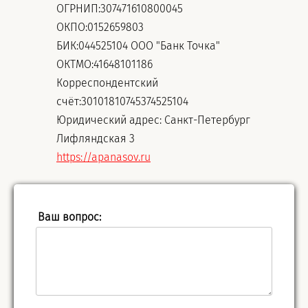
ОГРНИП:307471610800045
ОКПО:0152659803
БИК:044525104 ООО "Банк Точка"
ОКТМО:41648101186
Корреспондентский
счёт:30101810745374525104
Юридический адрес: Санкт-Петербург
Лифляндская 3
https://apanasov.ru
Ваш вопрос: